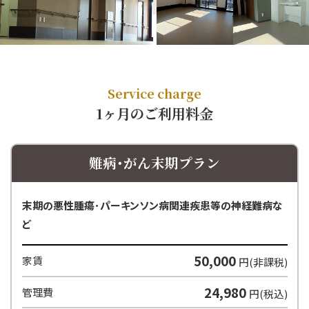
Service charge
1ヶ月のご利用料金
難病･がん末期プラン
末期の悪性腫瘍･パーキンソン病
関連疾患等の神経難病な
ど
50,000
家賃
円(非課税)
24,980
管理費
円(税込)