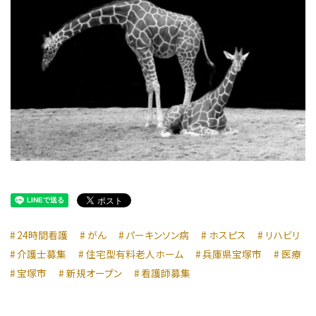
24時間看護
がん
パーキンソン病
ホスピス
リハビリ
介護士募集
住宅型有料老人ホーム
兵庫県宝塚市
医療
宝塚市
新規オープン
看護師募集